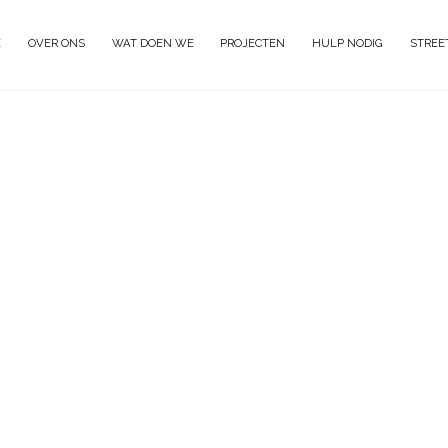
E
OVER ONS
WAT DOEN WE
PROJECTEN
HULP NODIG
STREE