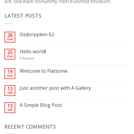
elit, sed diam nonummy nibh euismod tincidunt.
LATEST POSTS
Osdorpplein 62
26
mei
Hello world!
25
mei
1
Reactie
Welcome to Flatsome
19
nov
Just another post with A Gallery
13
okt
A Simple Blog Post
13
okt
RECENT COMMENTS