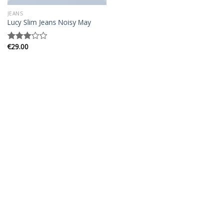
JEANS
Lucy Slim Jeans Noisy May
€
29.00
Gewaardeerd
3.00
uit 5