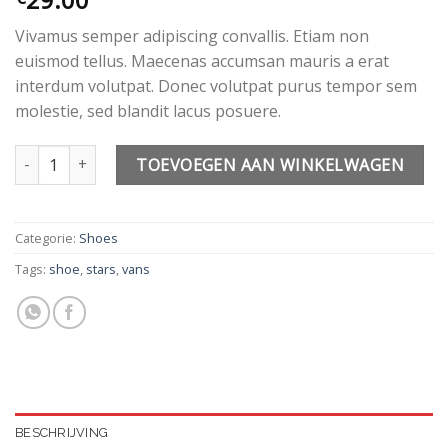
3.50
op
5
Vivamus semper adipiscing convallis. Etiam non
gebaseerd
op
euismod tellus. Maecenas accumsan mauris a erat
klantbeoordelingen
interdum volutpat. Donec volutpat purus tempor sem
molestie, sed blandit lacus posuere.
U Era VANS aantal
Alt
TOEVOEGEN AAN WINKELWAGEN
Categorie:
Shoes
Tags:
shoe
,
stars
,
vans
BESCHRIJVING