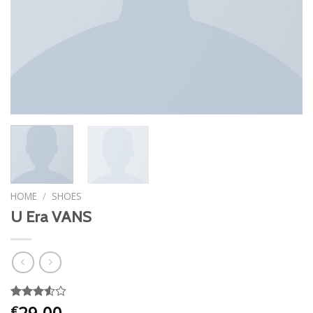
HOME
/
SHOES
U Era VANS
29.00
Gewaardeerd
2
€