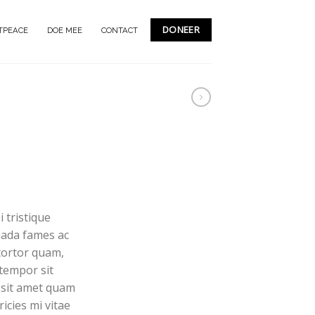
DONEER
TPEACE
DOE MEE
CONTACT
lijke
ige
 tristique
uada fames ac
00.
tortor quam,
 tempor sit
 sit amet quam
icies mi vitae