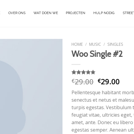
E
OVER ONS
WAT DOEN WE
PROJECTEN
HULP NODIG
STREE
HOME
/
MUSIC
/
SINGLES
Woo Single #2
Oorspronke
Huid
29.00
29.00
Gewaardeerd
4
€
€
4.75
op 5
prijs
prijs
gebaseerd
Pellentesque habitant morbi
was:
is:
op
klantbeoordelingen
senectus et netus et males
€29.00.
€29.
turpis egestas. Vestibulum 
feugiat vitae, ultricies eget,
amet, ante. Donec eu libero
egestas semper. Aenean ultr