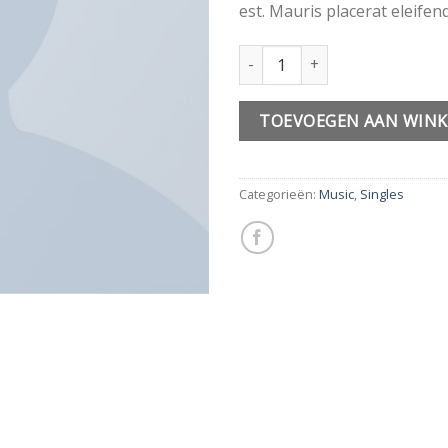
est. Mauris placerat eleifend
Woo Single #2 aantal
TOEVOEGEN AAN WIN
Categorieën:
Music
,
Singles